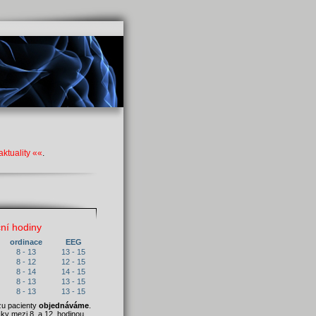
aktuality ««
.
ní hodiny
ordinace
EEG
8 - 13
13 - 15
8 - 12
12 - 15
8 - 14
14 - 15
8 - 13
13 - 15
8 - 13
13 - 15
zu pacienty
objednáváme
.
cky mezi 8. a 12. hodinou.