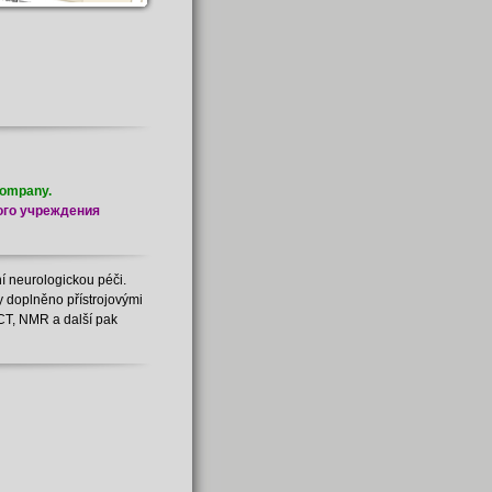
Company.
ого учреждения
ní neurologickou péči.
y doplněno přístrojovými
CT, NMR a další pak