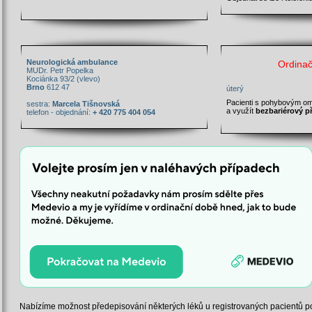
Neurologická ambulance
Ordinač
MUDr. Petr Popelka
Kociánka 93/2 (vlevo)
Brno
612 47
úterý
Pacienti s pohybovým o
sestra:
Marcela Tišnovská
a využít
bezbariérový p
telefon - objednání:
+ 420 775 404 054
Nabízíme možnost předepisování některých léků u registrovaných pacientů p