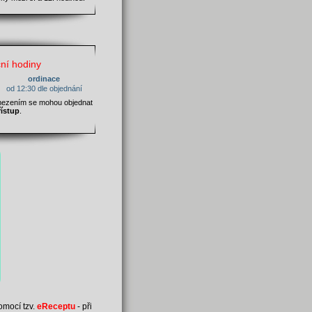
ní hodiny
ordinace
od 12:30 dle objednání
mezením se mohou objednat
řístup
.
omocí tzv.
eReceptu
- při