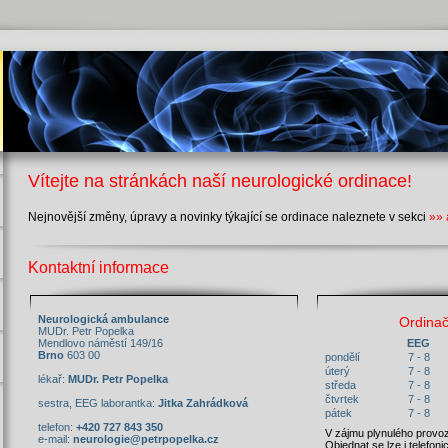
Vítejte na stránkách naší neurologické ordinace!
Nejnovější změny, úpravy a novinky týkající se ordinace naleznete v sekci
»» 
Kontaktní informace
Neurologická ambulance
Ordinač
MUDr. Petr Popelka
Mendlovo náměstí 149/16
EEG
Brno
603 00
pondělí
7 - 8
úterý
7 - 8
lékař:
MUDr. Petr Popelka
středa
7 - 8
čtvrtek
7 - 8
sestra, EEG laborantka:
Jitka Zahrádková
pátek
7 - 8
telefon:
+420 727 843 350
V zájmu plynulého provo
e-mail:
neurologie@petrpopelka.cz
Objednat se lze i telefoni