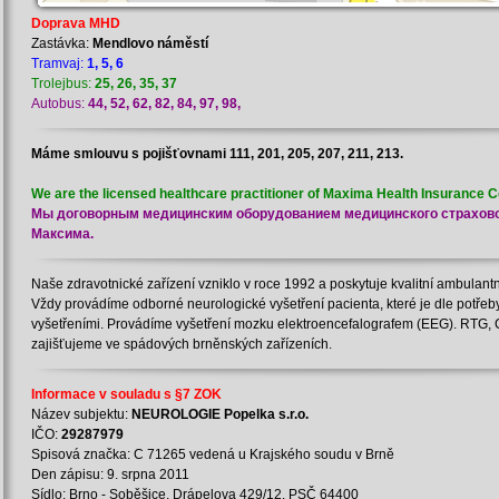
Doprava MHD
Zastávka:
Mendlovo náměstí
Tramvaj:
1, 5, 6
Trolejbus:
25, 26, 35, 37
Autobus:
44, 52, 62, 82, 84, 97, 98,
Máme smlouvu s pojišťovnami 111, 201, 205, 207, 211, 213.
We are the licensed healthcare practitioner of Maxima Health Insurance 
Мы договорным медицинским оборудованием медицинского страхов
Mаксима.
Naše zdravotnické zařízení vzniklo v roce 1992 a poskytuje kvalitní ambulant
Vždy provádíme odborné neurologické vyšetření pacienta, které je dle potřeb
vyšetřeními. Provádíme vyšetření mozku elektroencefalografem (EEG). RTG, 
zajišťujeme ve spádových brněnských zařízeních.
Informace v souladu s §7 ZOK
Název subjektu:
NEUROLOGIE Popelka s.r.o.
IČO:
29287979
Spisová značka: C 71265 vedená u Krajského soudu v Brně
Den zápisu: 9. srpna 2011
Sídlo: Brno - Soběšice, Drápelova 429/12, PSČ 64400